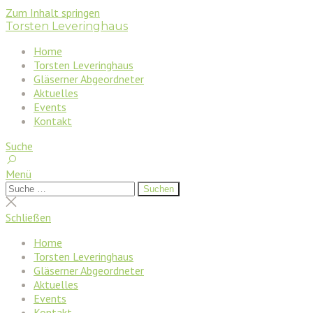
Zum Inhalt springen
Torsten Leveringhaus
Home
Torsten Leveringhaus
Gläserner Abgeordneter
Aktuelles
Events
Kontakt
Suche
Menü
Suchen
Suchen
nach:
Suche
schließen
Schließen
Home
Torsten Leveringhaus
Gläserner Abgeordneter
Aktuelles
Events
Kontakt