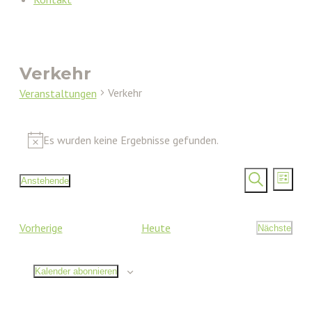
Verkehr
Verkehr
Veranstaltungen
Veranstaltungen
Es wurden keine Ergebnisse gefunden.
Hinweis
Verans
Vera
Anstehende
Liste
Ansi
Datum
Such-
Suche
Nav
wählen.
und
Veranstaltungen
Vorherige
Heute
Nächste
Ansicht
Veransta
Kalender abonnieren