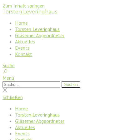
Zum Inhalt springen
Torsten Leveringhaus
Home
Torsten Leveringhaus
Gläserner Abgeordneter
Aktuelles
Events
Kontakt
Suche
Menü
Suchen
Suchen
nach:
Suche
schließen
Schließen
Home
Torsten Leveringhaus
Gläserner Abgeordneter
Aktuelles
Events
Kontakt