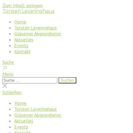
Zum Inhalt springen
Torsten Leveringhaus
Home
Torsten Leveringhaus
Gläserner Abgeordneter
Aktuelles
Events
Kontakt
Suche
Menü
Suchen
Suchen
nach:
Suche
schließen
Schließen
Home
Torsten Leveringhaus
Gläserner Abgeordneter
Aktuelles
Events
Kontakt