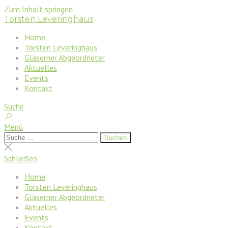
Zum Inhalt springen
Torsten Leveringhaus
Home
Torsten Leveringhaus
Gläserner Abgeordneter
Aktuelles
Events
Kontakt
Suche
Menü
Suchen
Suchen
nach:
Suche
schließen
Schließen
Home
Torsten Leveringhaus
Gläserner Abgeordneter
Aktuelles
Events
Kontakt