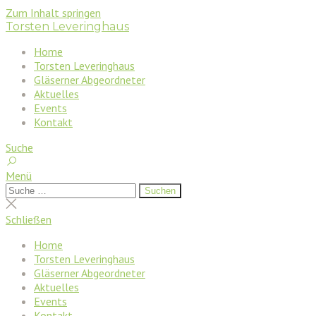
Zum Inhalt springen
Torsten Leveringhaus
Home
Torsten Leveringhaus
Gläserner Abgeordneter
Aktuelles
Events
Kontakt
Suche
Menü
Suchen
Suchen
nach:
Suche
schließen
Schließen
Home
Torsten Leveringhaus
Gläserner Abgeordneter
Aktuelles
Events
Kontakt