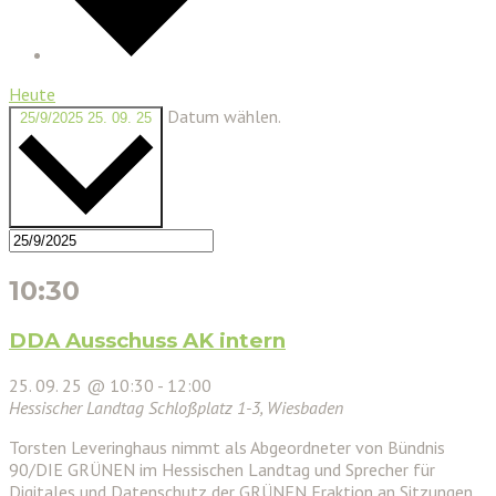
Heute
Datum wählen.
25/9/2025
25. 09. 25
10:30
DDA Ausschuss AK intern
25. 09. 25 @ 10:30
-
12:00
Hessischer Landtag
Schloßplatz 1-3, Wiesbaden
Torsten Leveringhaus nimmt als Abgeordneter von Bündnis
90/DIE GRÜNEN im Hessischen Landtag und Sprecher für
Digitales und Datenschutz der GRÜNEN Fraktion an Sitzungen