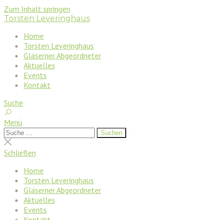
Zum Inhalt springen
Torsten Leveringhaus
Home
Torsten Leveringhaus
Gläserner Abgeordneter
Aktuelles
Events
Kontakt
Suche
Menü
Suchen
Suchen
nach:
Suche
schließen
Schließen
Home
Torsten Leveringhaus
Gläserner Abgeordneter
Aktuelles
Events
Kontakt