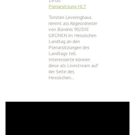
19:00
Plenarsitzung HLT
Torsten Leveringhaus
nimmt als Abgeordneter
von Bündnis 90/DIE
GRÜNEN im Hessischen
Landtag an den
Plenarsitzungen des
Landtags teil.
Interessierte können
diese als Livestream auf
der Seite des
Hessischen…