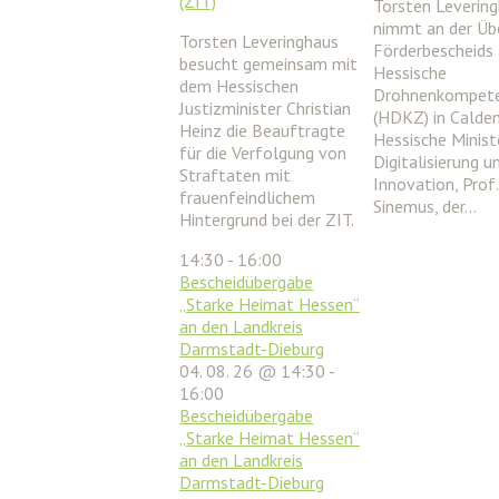
(ZIT)
Torsten Leverin
nimmt an der Üb
Torsten Leveringhaus
Förderbescheids 
besucht gemeinsam mit
Hessische
dem Hessischen
Drohnenkompet
Justizminister Christian
(HDKZ) in Calden 
Heinz die Beauftragte
Hessische Ministe
für die Verfolgung von
Digitalisierung u
Straftaten mit
Innovation, Prof. 
frauenfeindlichem
Sinemus, der…
Hintergrund bei der ZIT.
14:30
-
16:00
Bescheidübergabe
„Starke Heimat Hessen“
an den Landkreis
Darmstadt-Dieburg
04. 08. 26 @ 14:30
-
16:00
Bescheidübergabe
„Starke Heimat Hessen“
an den Landkreis
Darmstadt-Dieburg