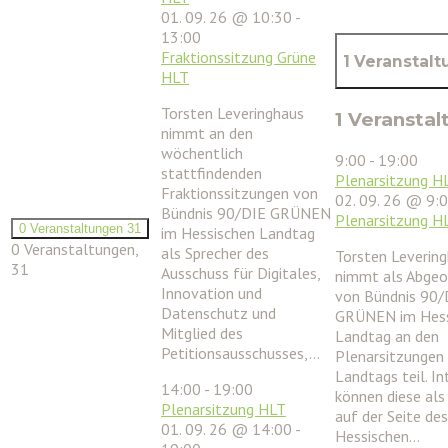
01. 09. 26 @ 10:30
-
13:00
Fraktionssitzung Grüne
1 Veranstal
HLT
Torsten Leveringhaus
1 Veranstal
nimmt an den
wöchentlich
9:00
-
19:00
stattfindenden
Plenarsitzung H
Fraktionssitzungen von
02. 09. 26 @ 9:
Bündnis 90/DIE GRÜNEN
Plenarsitzung H
0 Veranstaltungen
31
im Hessischen Landtag
0 Veranstaltungen,
als Sprecher des
Torsten Leverin
31
Ausschuss für Digitales,
nimmt als Abgeo
Innovation und
von Bündnis 90/
Datenschutz und
GRÜNEN im Hess
Mitglied des
Landtag an den
Petitionsausschusses,…
Plenarsitzungen
Landtags teil. In
14:00
-
19:00
können diese als
Plenarsitzung HLT
auf der Seite des
01. 09. 26 @ 14:00
-
Hessischen…