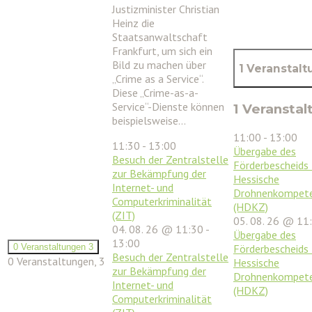
Justizminister Christian
Heinz die
Staatsanwaltschaft
Frankfurt, um sich ein
Bild zu machen über
1 Veranstal
„Crime as a Service“.
Diese „Crime-as-a-
Service“-Dienste können
1 Veranstal
beispielsweise…
11:00
-
13:00
11:30
-
13:00
Übergabe des
Besuch der Zentralstelle
Förderbescheids 
zur Bekämpfung der
Hessische
Internet- und
Drohnenkompet
Computerkriminalität
(HDKZ)
(ZIT)
05. 08. 26 @ 11
04. 08. 26 @ 11:30
-
Übergabe des
13:00
Förderbescheids 
0 Veranstaltungen
3
Besuch der Zentralstelle
0 Veranstaltungen,
3
Hessische
zur Bekämpfung der
Drohnenkompet
Internet- und
(HDKZ)
Computerkriminalität