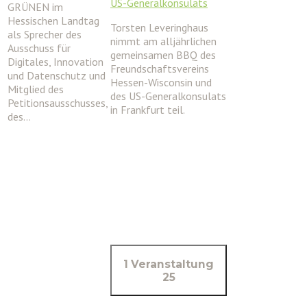
US-Generalkonsulats
GRÜNEN im
Hessischen Landtag
Torsten Leveringhaus
als Sprecher des
nimmt am alljährlichen
Ausschuss für
gemeinsamen BBQ des
Digitales, Innovation
Freundschaftsvereins
und Datenschutz und
Hessen-Wisconsin und
Mitglied des
des US-Generalkonsulats
Petitionsausschusses,
in Frankfurt teil.
des…
1 Veranstaltung
25