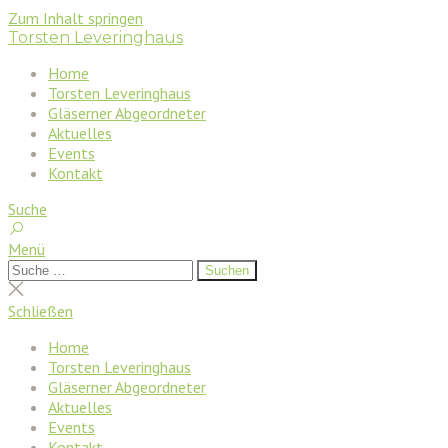
Zum Inhalt springen
Torsten Leveringhaus
Home
Torsten Leveringhaus
Gläserner Abgeordneter
Aktuelles
Events
Kontakt
Suche
Menü
Suchen
Suchen
nach:
Suche
schließen
Schließen
Home
Torsten Leveringhaus
Gläserner Abgeordneter
Aktuelles
Events
Kontakt