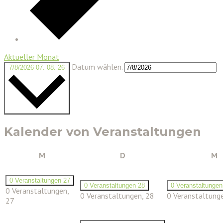
Aktueller Monat
Datum wählen.
7/8/2026
07. 08. 26
Kalender von Veranstaltungen
Montag
Dienstag
M
M
D
M
0 Veranstaltungen
27
0 Veranstaltungen
28
0 Veranstaltunge
0 Veranstaltungen,
0 Veranstaltungen,
28
0 Veranstaltung
27