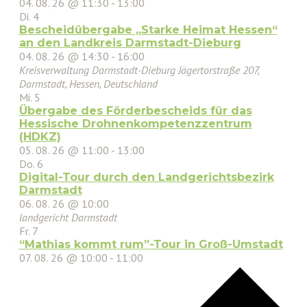
04. 08. 26 @ 11:30
-
13:00
Di.
4
Bescheidübergabe „Starke Heimat Hessen“
an den Landkreis Darmstadt-Dieburg
04. 08. 26 @ 14:30
-
16:00
Kreisverwaltung Darmstadt-Dieburg
Jägertorstraße 207,
Darmstadt, Hessen, Deutschland
Mi.
5
Übergabe des Förderbescheids für das
Hessische Drohnenkompetenzzentrum
(HDKZ)
05. 08. 26 @ 11:00
-
13:00
Do.
6
Digital-Tour durch den Landgerichtsbezirk
Darmstadt
06. 08. 26 @ 10:00
landgericht Darmstadt
Fr.
7
“Mathias kommt rum”-Tour in Groß-Umstadt
07. 08. 26 @ 10:00
-
11:00