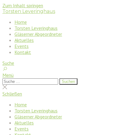
Zum Inhalt springen
Torsten Leveringhaus
Home
Torsten Leveringhaus
Gläserner Abgeordneter
Aktuelles
Events
Kontakt
Suche
Menü
Suchen
Suchen
nach:
Suche
schließen
Schließen
Home
Torsten Leveringhaus
Gläserner Abgeordneter
Aktuelles
Events
Kontakt