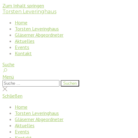
Zum Inhalt springen
Torsten Leveringhaus
Home
Torsten Leveringhaus
Gläserner Abgeordneter
Aktuelles
Events
Kontakt
Suche
Menü
Suchen
Suchen
nach:
Suche
schließen
Schließen
Home
Torsten Leveringhaus
Gläserner Abgeordneter
Aktuelles
Events
Kontakt