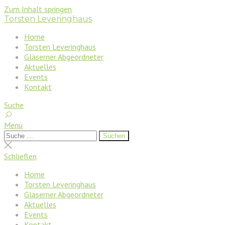
Zum Inhalt springen
Torsten Leveringhaus
Home
Torsten Leveringhaus
Gläserner Abgeordneter
Aktuelles
Events
Kontakt
Suche
Menü
Suchen
Suchen
nach:
Suche
schließen
Schließen
Home
Torsten Leveringhaus
Gläserner Abgeordneter
Aktuelles
Events
Kontakt