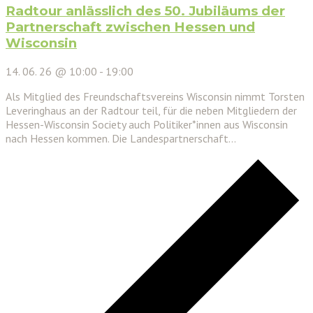
Radtour anlässlich des 50. Jubiläums der
Partnerschaft zwischen Hessen und
Wisconsin
14. 06. 26 @ 10:00
-
19:00
Als Mitglied des Freundschaftsvereins Wisconsin nimmt Torsten
Leveringhaus an der Radtour teil, für die neben Mitgliedern der
Hessen-Wisconsin Society auch Politiker*innen aus Wisconsin
nach Hessen kommen. Die Landespartnerschaft…