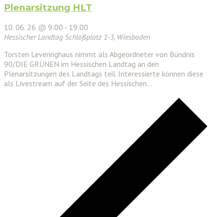
Plenarsitzung HLT
10. 06. 26 @ 9:00
-
19:00
Hessischer Landtag
Schloßplatz 1-3, Wiesbaden
Torsten Leveringhaus nimmt als Abgeordneter von Bündnis
90/DIE GRÜNEN im Hessischen Landtag an den
Plenarsitzungen des Landtags teil. Interessierte können diese
als Livestream auf der Seite des Hessischen…