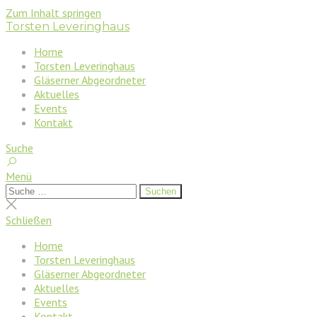
Zum Inhalt springen
Torsten Leveringhaus
Home
Torsten Leveringhaus
Gläserner Abgeordneter
Aktuelles
Events
Kontakt
Suche
Menü
Suchen
Suchen
nach:
Suche
schließen
Schließen
Home
Torsten Leveringhaus
Gläserner Abgeordneter
Aktuelles
Events
Kontakt