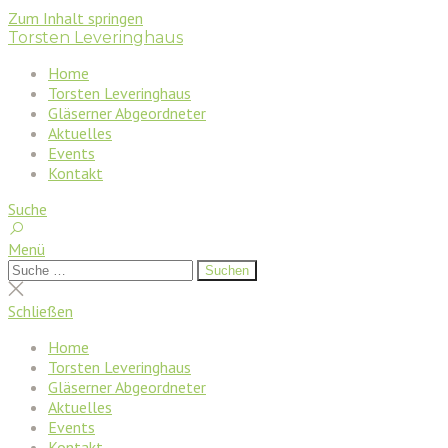
Zum Inhalt springen
Torsten Leveringhaus
Home
Torsten Leveringhaus
Gläserner Abgeordneter
Aktuelles
Events
Kontakt
Suche
Menü
Suchen
Suchen
nach:
Suche
schließen
Schließen
Home
Torsten Leveringhaus
Gläserner Abgeordneter
Aktuelles
Events
Kontakt