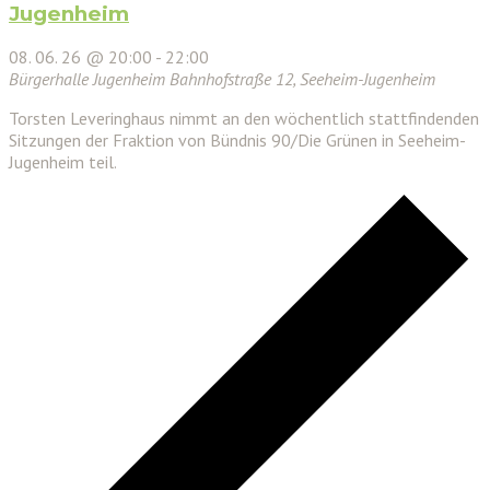
Jugenheim
08. 06. 26 @ 20:00
-
22:00
Bürgerhalle Jugenheim
Bahnhofstraße 12, Seeheim-Jugenheim
Torsten Leveringhaus nimmt an den wöchentlich stattfindenden
Sitzungen der Fraktion von Bündnis 90/Die Grünen in Seeheim-
Jugenheim teil.