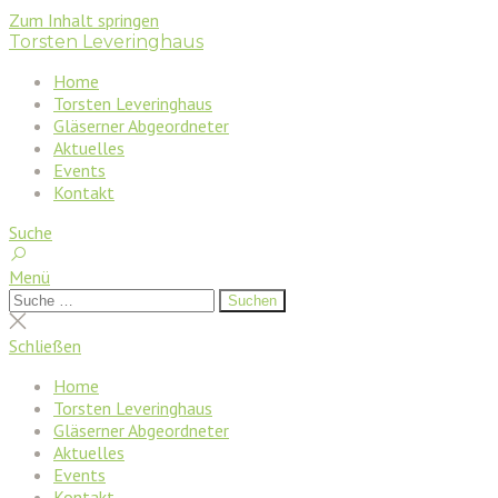
Zum Inhalt springen
Torsten Leveringhaus
Home
Torsten Leveringhaus
Gläserner Abgeordneter
Aktuelles
Events
Kontakt
Suche
Menü
Suchen
Suchen
nach:
Suche
schließen
Schließen
Home
Torsten Leveringhaus
Gläserner Abgeordneter
Aktuelles
Events
Kontakt