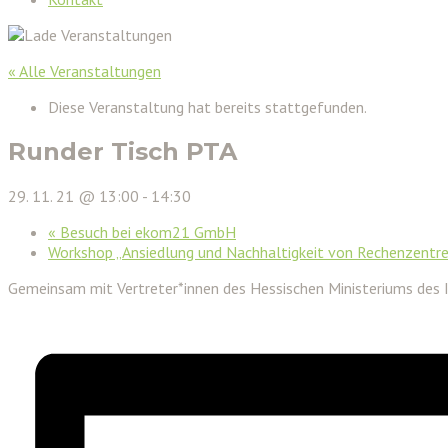
« Alle Veranstaltungen
Diese Veranstaltung hat bereits stattgefunden.
Runder Tisch PTA
29. 11. 21 @ 13:00
-
14:30
«
Besuch bei ekom21 GmbH
Workshop „Ansiedlung und Nachhaltigkeit von Rechenzentr
Gemeinsam mit Vertreter*innen des Hessischen Ministeriums des I