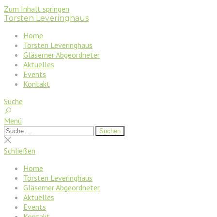
Zum Inhalt springen
Torsten Leveringhaus
Home
Torsten Leveringhaus
Gläserner Abgeordneter
Aktuelles
Events
Kontakt
Suche
Menü
Suchen
Suchen
nach:
Suche
schließen
Schließen
Home
Torsten Leveringhaus
Gläserner Abgeordneter
Aktuelles
Events
Kontakt