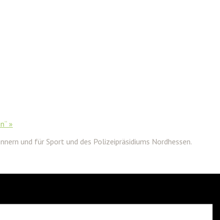
en“
»
nnern und für Sport und des Polizeipräsidiums Nordhessen.