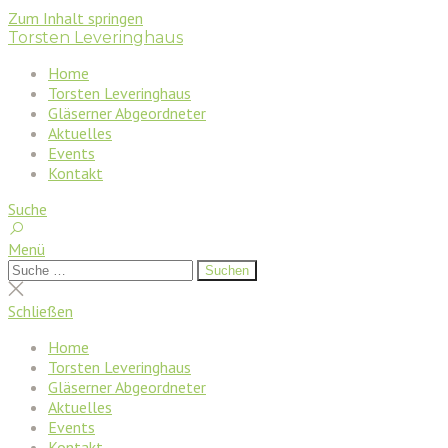
Zum Inhalt springen
Torsten Leveringhaus
Home
Torsten Leveringhaus
Gläserner Abgeordneter
Aktuelles
Events
Kontakt
Suche
Menü
Suchen
Suchen
nach:
Suche
schließen
Schließen
Home
Torsten Leveringhaus
Gläserner Abgeordneter
Aktuelles
Events
Kontakt