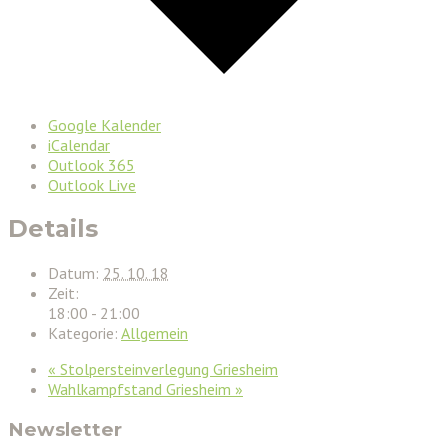
Google Kalender
iCalendar
Outlook 365
Outlook Live
Details
Datum:
25. 10. 18
Zeit:
18:00 - 21:00
Kategorie:
Allgemein
«
Stolpersteinverlegung Griesheim
Wahlkampfstand Griesheim
»
Newsletter