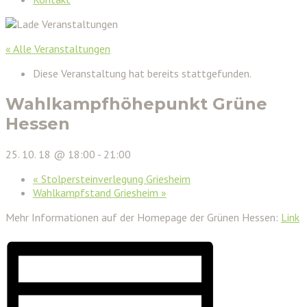
« Alle Veranstaltungen
Diese Veranstaltung hat bereits stattgefunden.
Wahlkampfhöhepunkt Grüne
Hessen
25. 10. 18 @ 18:00
-
21:00
«
Stolpersteinverlegung Griesheim
Wahlkampfstand Griesheim
»
Mehr Informationen auf der Homepage der Grünen Hessen:
Link