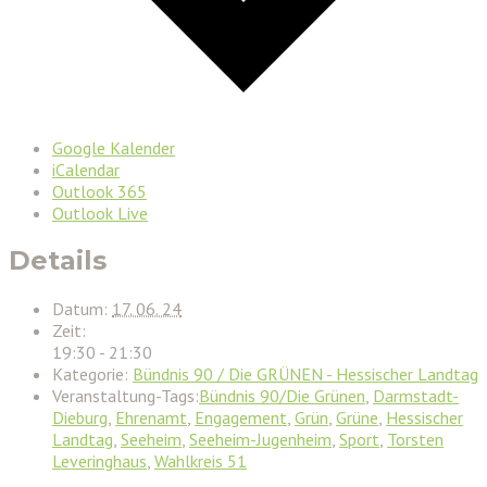
Google Kalender
iCalendar
Outlook 365
Outlook Live
Details
Datum:
17. 06. 24
Zeit:
19:30 - 21:30
Kategorie:
Bündnis 90 / Die GRÜNEN - Hessischer Landtag
Veranstaltung-Tags:
Bündnis 90/Die Grünen
,
Darmstadt-
Dieburg
,
Ehrenamt
,
Engagement
,
Grün
,
Grüne
,
Hessischer
Landtag
,
Seeheim
,
Seeheim-Jugenheim
,
Sport
,
Torsten
Leveringhaus
,
Wahlkreis 51