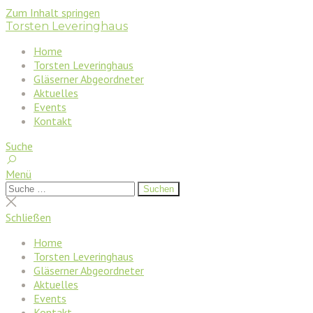
Zum Inhalt springen
Torsten Leveringhaus
Home
Torsten Leveringhaus
Gläserner Abgeordneter
Aktuelles
Events
Kontakt
Suche
Menü
Suchen
Suchen
nach:
Suche
schließen
Schließen
Home
Torsten Leveringhaus
Gläserner Abgeordneter
Aktuelles
Events
Kontakt