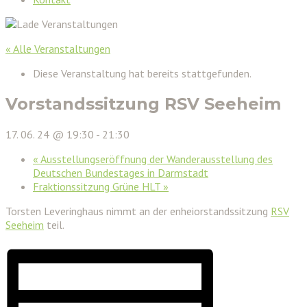
« Alle Veranstaltungen
Diese Veranstaltung hat bereits stattgefunden.
Vorstandssitzung RSV Seeheim
17. 06. 24 @ 19:30
-
21:30
«
Ausstellungseröffnung der Wanderausstellung des
Deutschen Bundestages in Darmstadt
Fraktionssitzung Grüne HLT
»
Torsten Leveringhaus nimmt an der enheiorstandssitzung
RSV
Seeheim
teil.