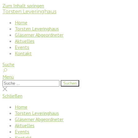
Zum Inhalt springen
Torsten Leveringhaus
Home
Torsten Leveringhaus
Gläserner Abgeordneter
Aktuelles
Events
Kontakt
Suche
Menü
Suchen
Suchen
nach:
Suche
schließen
Schließen
Home
Torsten Leveringhaus
Gläserner Abgeordneter
Aktuelles
Events
Kontakt