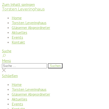
Zum Inhalt springen
Torsten Leveringhaus
Home
Torsten Leveringhaus
Gläserner Abgeordneter
Aktuelles
Events
Kontakt
Suche
Menü
Suchen
Suchen
nach:
Suche
schließen
Schließen
Home
Torsten Leveringhaus
Gläserner Abgeordneter
Aktuelles
Events
Kontakt