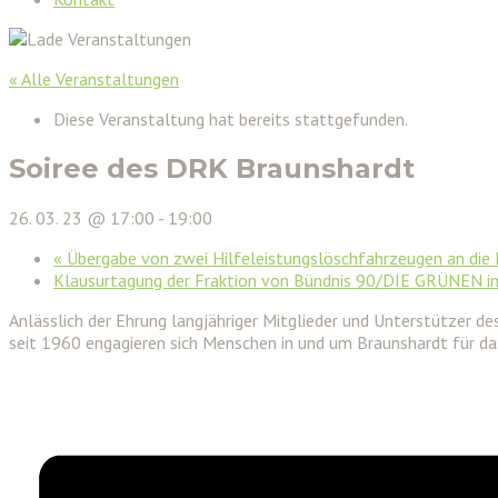
« Alle Veranstaltungen
Diese Veranstaltung hat bereits stattgefunden.
Soiree des DRK Braunshardt
26. 03. 23 @ 17:00
-
19:00
«
Übergabe von zwei Hilfeleistungslöschfahrzeugen an die
Klausurtagung der Fraktion von Bündnis 90/DIE GRÜNEN i
Anlässlich der Ehrung langjähriger Mitglieder und Unterstützer d
seit 1960 engagieren sich Menschen in und um Braunshardt für d