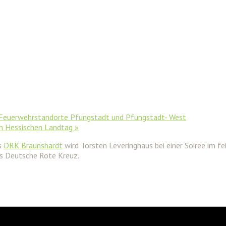
 Feuerwehrstandorte Pfungstadt und Pfungstadt- West
m Hessischen Landtag
»
es
DRK Braunshardt
wird Torsten Leveringhaus bei einer Soiree im f
as Deutsche Rote Kreuz.