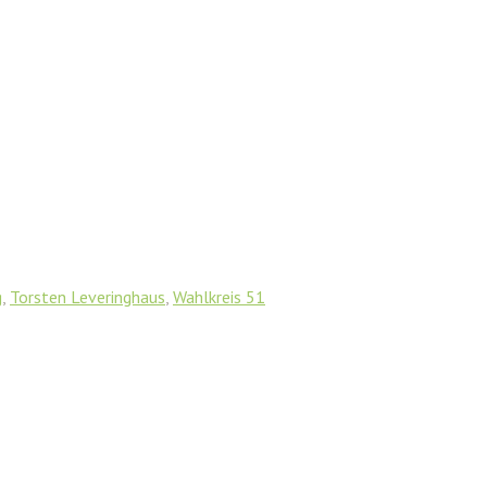
g
,
Torsten Leveringhaus
,
Wahlkreis 51