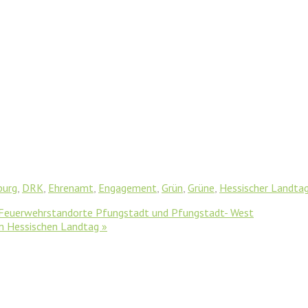
burg
,
DRK
,
Ehrenamt
,
Engagement
,
Grün
,
Grüne
,
Hessischer Landta
 Feuerwehrstandorte Pfungstadt und Pfungstadt- West
m Hessischen Landtag
»