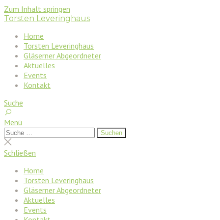
Zum Inhalt springen
Torsten Leveringhaus
Home
Torsten Leveringhaus
Gläserner Abgeordneter
Aktuelles
Events
Kontakt
Suche
Menü
Suchen
Suchen
nach:
Suche
schließen
Schließen
Home
Torsten Leveringhaus
Gläserner Abgeordneter
Aktuelles
Events
Kontakt