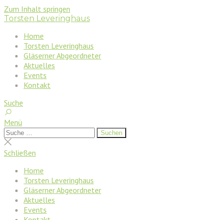
Zum Inhalt springen
Torsten Leveringhaus
Home
Torsten Leveringhaus
Gläserner Abgeordneter
Aktuelles
Events
Kontakt
Suche
Menü
Suchen
Suchen
nach:
Suche
schließen
Schließen
Home
Torsten Leveringhaus
Gläserner Abgeordneter
Aktuelles
Events
Kontakt