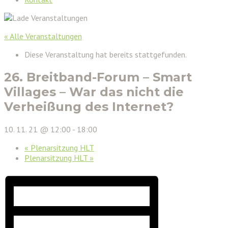
« Alle Veranstaltungen
Diese Veranstaltung hat bereits stattgefunden.
26. Breitband-Forum – Smart
Villages – War das nicht die
Verheißung des Internet?
10. 11. 21 @ 12:00
-
18:00
«
Plenarsitzung HLT
Plenarsitzung HLT
»