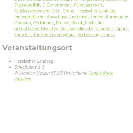
Digitalpolitik
,
E-Government
,
Feiertagsrecht
,
Glücksspielwesen
,
Grün
,
Grüne
,
Hessischer Landtag
,
Innenpolitischer Ausschuss
,
Justizministerium
,
Kommunen
,
Obmann
,
Petitionen
,
Polizei
,
Recht
,
Recht des
öffentlichen Dienstes
,
Rettungsdienste
,
Sicherheit
,
Sport
,
Sprecher
,
Torsten Leveringhaus
,
Verfassungsschutz
Veranstaltungsort
Hessischer Landtag
Schloßplatz 1-3
Wiesbaden
,
Hessen
65183
Deutschland
Google-Karte
anzeigen