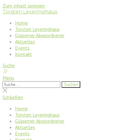
Zum Inhalt springen
Torsten Leveringhaus
Home
Torsten Leveringhaus
Gläserner Abgeordneter
Aktuelles
Events
Kontakt
Suche
Menü
Suchen
Suchen
nach:
Suche
schließen
Schließen
Home
Torsten Leveringhaus
Gläserner Abgeordneter
Aktuelles
Events
Kontakt