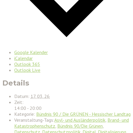
Google Kalender
iCalendar
Outlook 365
Outlook Live
Details
Datum:
17. 03. 26
Zeit:
14:00 - 20:00
Kategorie:
Bündnis 90 / Die GRÜNEN - Hessischer Landtag
Veranstaltung-Tags:
Asyl- und Ausländerpolitik
,
Brand- und
Katastrophenschutz
,
Bündnis 90/Die Grünen
,
Datenschutz
,
Datenschutzpolitik
,
Digital
,
Digitalisierung
,