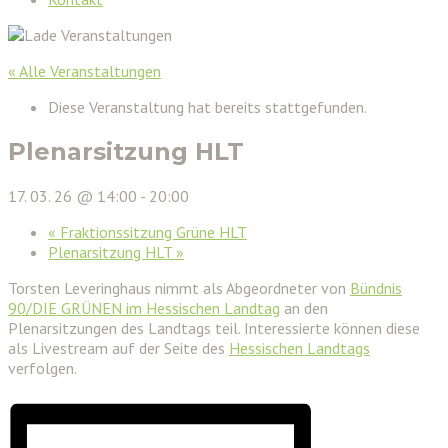
« Alle Veranstaltungen
Diese Veranstaltung hat bereits stattgefunden.
Plenarsitzung HLT
17. 03. 26 @ 14:00
-
20:00
«
Fraktionssitzung Grüne HLT
Plenarsitzung HLT
»
Torsten Leveringhaus nimmt als Abgeordneter von
Bündnis
90/DIE GRÜNEN im Hessischen Landtag
an den
Plenarsitzungen des Landtags teil. Interessierte können diese
als Livestream auf der Seite des
Hessischen Landtags
verfolgen.