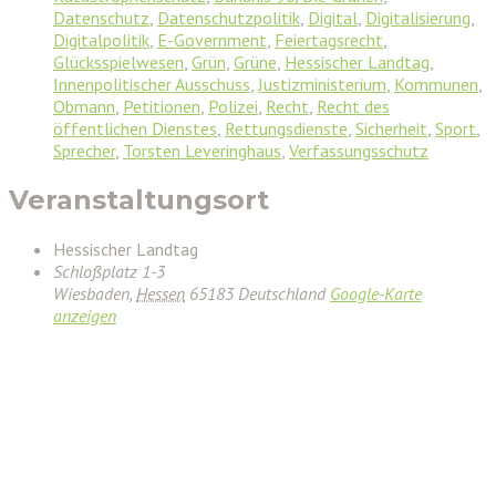
Datenschutz
,
Datenschutzpolitik
,
Digital
,
Digitalisierung
,
Digitalpolitik
,
E-Government
,
Feiertagsrecht
,
Glücksspielwesen
,
Grün
,
Grüne
,
Hessischer Landtag
,
Innenpolitischer Ausschuss
,
Justizministerium
,
Kommunen
,
Obmann
,
Petitionen
,
Polizei
,
Recht
,
Recht des
öffentlichen Dienstes
,
Rettungsdienste
,
Sicherheit
,
Sport
,
Sprecher
,
Torsten Leveringhaus
,
Verfassungsschutz
Veranstaltungsort
Hessischer Landtag
Schloßplatz 1-3
Wiesbaden
,
Hessen
65183
Deutschland
Google-Karte
anzeigen