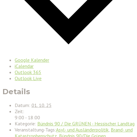
Google Kalender
iCalendar
Outlook 365
Outlook Live
Details
Datum:
01. 10. 25
Zeit:
9:00 - 18:00
Kategorie:
Bündnis 90 / Die GRÜNEN - Hessischer Landtag
Veranstaltung-Tags:
Asyl- und Ausländerpolitik
,
Brand- und
Katastrophenschutz
,
Bündnis 90/Die Grünen
,