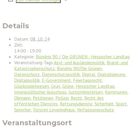
Zum Kalender hinzufügen
Details
Datum:
08. 10. 24
Zeit:
14:00 - 19:00
Kategorie:
Bündnis 90 / Die GRÜNEN - Hessischer Landtag
Veranstaltung-Tags:
Asyl- und Ausländerpolitik
,
Brand- und
Katastrophenschutz
,
Bündnis 90/Die Grünen
,
Datenschutz
,
Datenschutzpolitik
,
Digital
,
Digitalisierung
,
Digitalpolitik
,
E-Government
,
Feiertagsrecht
,
Glücksspielwesen
,
Grün
,
Grüne
,
Hessischer Landtag
,
Innenpolitischer Ausschuss
,
Justizministerium
,
Kommunen
,
Obmann
,
Petitionen
,
Polizei
,
Recht
,
Recht des
öffentlichen Dienstes
,
Rettungsdienste
,
Sicherheit
,
Sport
,
Sprecher
,
Torsten Leveringhaus
,
Verfassungsschutz
Veranstaltungsort