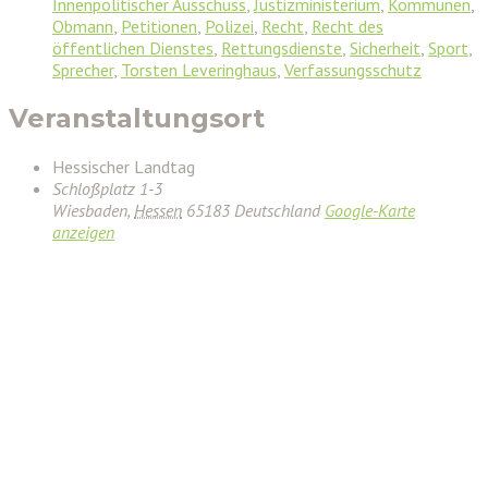
Innenpolitischer Ausschuss
,
Justizministerium
,
Kommunen
,
Obmann
,
Petitionen
,
Polizei
,
Recht
,
Recht des
öffentlichen Dienstes
,
Rettungsdienste
,
Sicherheit
,
Sport
,
Sprecher
,
Torsten Leveringhaus
,
Verfassungsschutz
Veranstaltungsort
Hessischer Landtag
Schloßplatz 1-3
Wiesbaden
,
Hessen
65183
Deutschland
Google-Karte
anzeigen