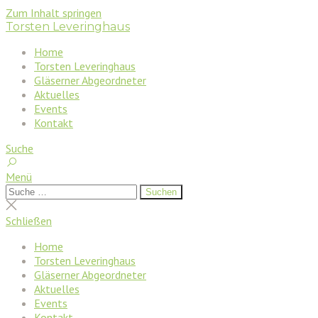
Zum Inhalt springen
Torsten Leveringhaus
Home
Torsten Leveringhaus
Gläserner Abgeordneter
Aktuelles
Events
Kontakt
Suche
Menü
Suchen
Suchen
nach:
Suche
schließen
Schließen
Home
Torsten Leveringhaus
Gläserner Abgeordneter
Aktuelles
Events
Kontakt