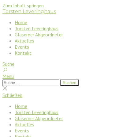
Zum Inhalt springen
Torsten Leveringhaus
Home
Torsten Leveringhaus
Gläserner Abgeordneter
Aktuelles
Events
Kontakt
Suche
Menü
Suchen
Suchen
nach:
Suche
schließen
Schließen
Home
Torsten Leveringhaus
Gläserner Abgeordneter
Aktuelles
Events
Kontakt