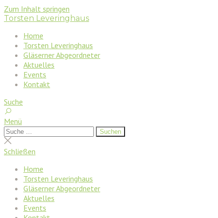
Zum Inhalt springen
Torsten Leveringhaus
Home
Torsten Leveringhaus
Gläserner Abgeordneter
Aktuelles
Events
Kontakt
Suche
Menü
Suchen
Suchen
nach:
Suche
schließen
Schließen
Home
Torsten Leveringhaus
Gläserner Abgeordneter
Aktuelles
Events
Kontakt