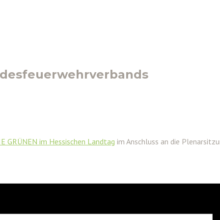
ndesfeuerwehrverbands
IE GRÜNEN im Hessischen Landtag
im Anschluss an die Plenarsit