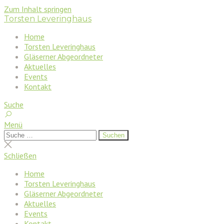
Zum Inhalt springen
Torsten Leveringhaus
Home
Torsten Leveringhaus
Gläserner Abgeordneter
Aktuelles
Events
Kontakt
Suche
Menü
Suchen
Suchen
nach:
Suche
schließen
Schließen
Home
Torsten Leveringhaus
Gläserner Abgeordneter
Aktuelles
Events
Kontakt