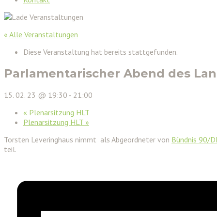
« Alle Veranstaltungen
Diese Veranstaltung hat bereits stattgefunden.
Parlamentarischer Abend des La
15. 02. 23 @ 19:30
-
21:00
«
Plenarsitzung HLT
Plenarsitzung HLT
»
Torsten Leveringhaus nimmt als Abgeordneter von
Bündnis 90/D
teil.