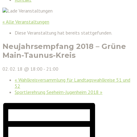
« Alle Veranstaltungen
Diese Veranstaltung hat bereits stattgefunden.
Neujahrsempfang 2018 – Grüne
Main-Taunus-Kreis
02. 02. 18 @ 18:00
-
21:00
«
Wahlkreisversammlung für Landtagswahlkreise 51 und
52
Sportlerehrung Seeheim-Jugenheim 2018
»