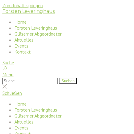
Zum Inhalt springen
Torsten Leveringhaus
Home
Torsten Leveringhaus
Gläserner Abgeordneter
Aktuelles
Events
Kontakt
Suche
Menü
Suchen
Suchen
nach:
Suche
schließen
Schließen
Home
Torsten Leveringhaus
Gläserner Abgeordneter
Aktuelles
Events
Kontakt