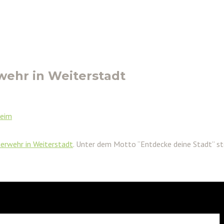
ehr in Weiterstadt
heim
erwehr in Weiterstadt
. Unter dem Motto “Entdecke deine Stadt” stel