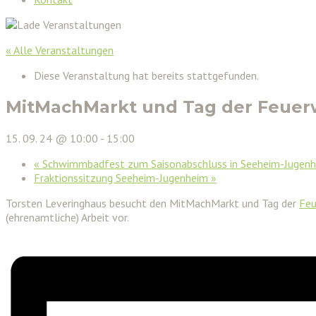
« Alle Veranstaltungen
Diese Veranstaltung hat bereits stattgefunden.
MitMachMarkt und Tag der Feuerw
15. 09. 24 @ 10:00
-
15:00
«
Schwimmbadfest zum Saisonabschluss in Seeheim-Jugen
Fraktionssitzung Seeheim-Jugenheim
»
Torsten Leveringhaus besucht den MitMachMarkt und Tag der
Feu
(ehrenamtliche) Arbeit vor.