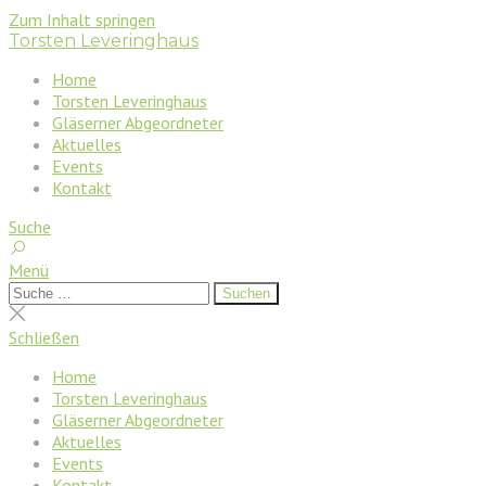
Zum Inhalt springen
Torsten Leveringhaus
Home
Torsten Leveringhaus
Gläserner Abgeordneter
Aktuelles
Events
Kontakt
Suche
Menü
Suchen
Suchen
nach:
Suche
schließen
Schließen
Home
Torsten Leveringhaus
Gläserner Abgeordneter
Aktuelles
Events
Kontakt