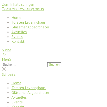
Zum Inhalt springen
Torsten Leveringhaus
Home
Torsten Leveringhaus
Gläserner Abgeordneter
Aktuelles
Events
Kontakt
Suche
Menü
Suchen
Suchen
nach:
Suche
schließen
Schließen
Home
Torsten Leveringhaus
Gläserner Abgeordneter
Aktuelles
Events
Kontakt