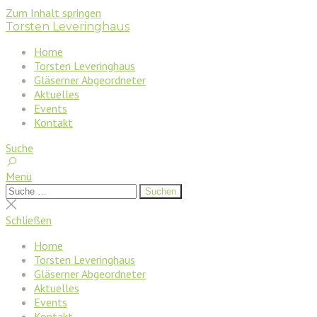
Zum Inhalt springen
Torsten Leveringhaus
Home
Torsten Leveringhaus
Gläserner Abgeordneter
Aktuelles
Events
Kontakt
Suche
Menü
Suchen
Suchen
nach:
Suche
schließen
Schließen
Home
Torsten Leveringhaus
Gläserner Abgeordneter
Aktuelles
Events
Kontakt