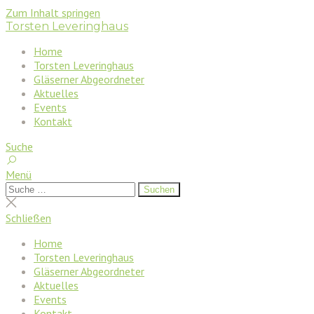
Zum Inhalt springen
Torsten Leveringhaus
Home
Torsten Leveringhaus
Gläserner Abgeordneter
Aktuelles
Events
Kontakt
Suche
Menü
Suchen
Suchen
nach:
Suche
schließen
Schließen
Home
Torsten Leveringhaus
Gläserner Abgeordneter
Aktuelles
Events
Kontakt