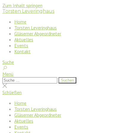
Zum Inhalt springen
Torsten Leveringhaus
Home
Torsten Leveringhaus
Gläserner Abgeordneter
Aktuelles
Events
Kontakt
Suche
Menü
Suchen
Suchen
nach:
Suche
schließen
Schließen
Home
Torsten Leveringhaus
Gläserner Abgeordneter
Aktuelles
Events
Kontakt