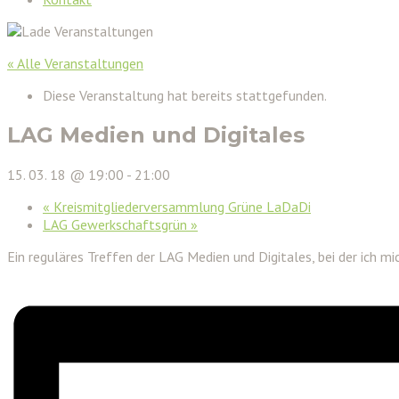
« Alle Veranstaltungen
Diese Veranstaltung hat bereits stattgefunden.
LAG Medien und Digitales
15. 03. 18 @ 19:00
-
21:00
«
Kreismitgliederversammlung Grüne LaDaDi
LAG Gewerkschaftsgrün
»
Ein reguläres Treffen der LAG Medien und Digitales, bei der ich