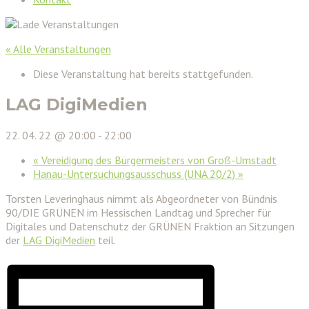
« Alle Veranstaltungen
Diese Veranstaltung hat bereits stattgefunden.
LAG DigiMedien
22. 04. 22 @ 20:00
-
22:00
«
Vereidigung des Bürgermeisters von Groß-Umstadt
Hanau-Untersuchungsausschuss (UNA 20/2)
»
Torsten Leveringhaus nimmt als Abgeordneter von Bündnis
90/DIE GRÜNEN im Hessischen Landtag und Sprecher für
Digitales und Datenschutz der GRÜNEN Fraktion an Sitzungen
der
LAG DigiMedien
teil.