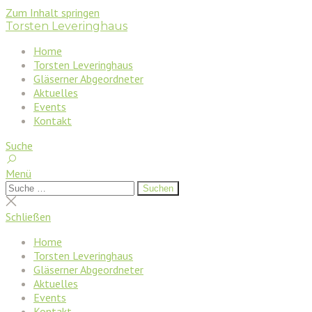
Zum Inhalt springen
Torsten Leveringhaus
Home
Torsten Leveringhaus
Gläserner Abgeordneter
Aktuelles
Events
Kontakt
Suche
Menü
Suchen
Suchen
nach:
Suche
schließen
Schließen
Home
Torsten Leveringhaus
Gläserner Abgeordneter
Aktuelles
Events
Kontakt