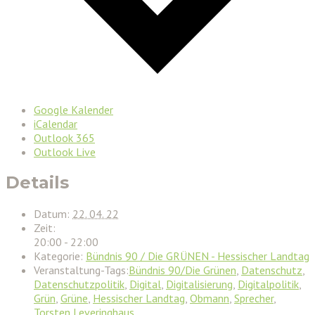
Google Kalender
iCalendar
Outlook 365
Outlook Live
Details
Datum:
22. 04. 22
Zeit:
20:00 - 22:00
Kategorie:
Bündnis 90 / Die GRÜNEN - Hessischer Landtag
Veranstaltung-Tags:
Bündnis 90/Die Grünen
,
Datenschutz
,
Datenschutzpolitik
,
Digital
,
Digitalisierung
,
Digitalpolitik
,
Grün
,
Grüne
,
Hessischer Landtag
,
Obmann
,
Sprecher
,
Torsten Leveringhaus