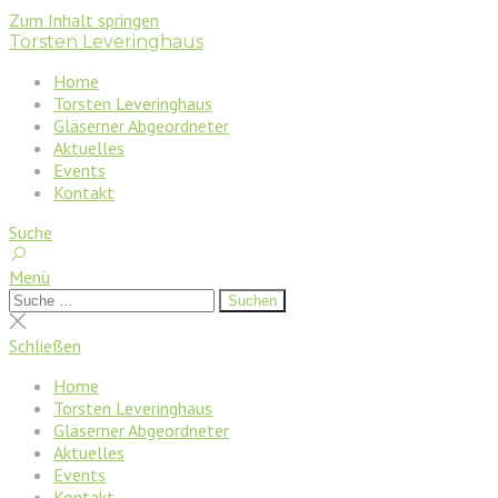
Zum Inhalt springen
Torsten Leveringhaus
Home
Torsten Leveringhaus
Gläserner Abgeordneter
Aktuelles
Events
Kontakt
Suche
Menü
Suchen
Suchen
nach:
Suche
schließen
Schließen
Home
Torsten Leveringhaus
Gläserner Abgeordneter
Aktuelles
Events
Kontakt