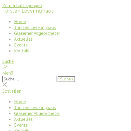
Zum Inhalt springen
Torsten Leveringhaus
Home
Torsten Leveringhaus
Gläserner Abgeordneter
Aktuelles
Events
Kontakt
Suche
Menü
Suchen
Suchen
nach:
Suche
schließen
Schließen
Home
Torsten Leveringhaus
Gläserner Abgeordneter
Aktuelles
Events
Kontakt