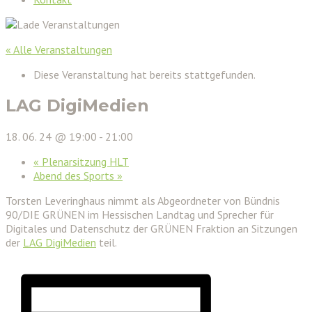
« Alle Veranstaltungen
Diese Veranstaltung hat bereits stattgefunden.
LAG DigiMedien
18. 06. 24 @ 19:00
-
21:00
«
Plenarsitzung HLT
Abend des Sports
»
Torsten Leveringhaus nimmt als Abgeordneter von Bündnis
90/DIE GRÜNEN im Hessischen Landtag und Sprecher für
Digitales und Datenschutz der GRÜNEN Fraktion an Sitzungen
der
LAG DigiMedien
teil.