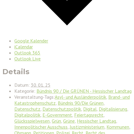
Google Kalender
iCalendar
Outlook 365
Outlook Live
Details
Datum:
30. 01. 25
Kategorie:
Bündnis 90 / Die GRÜNEN - Hessischer Landtag
Veranstaltung-Tags:
Asyl- und Ausländerpolitik
,
Brand- und
Katastrophenschutz
,
Bündnis 90/Die Grünen
,
Datenschutz
,
Datenschutzpolitik
,
Digital
,
Digitalisierung
,
Digitalpolitik
,
E-Government
,
Feiertagsrecht
,
Glücksspielwesen
,
Grün
,
Grüne
,
Hessischer Landtag
,
Innenpolitischer Ausschuss
,
Justizministerium
,
Kommunen
,
Obmann
,
Petitionen
,
Polizei
,
Recht
,
Recht des