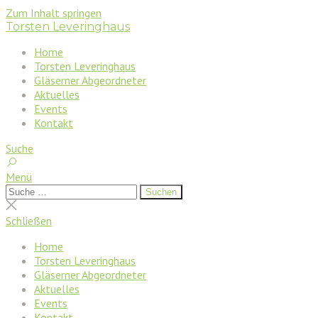
Zum Inhalt springen
Torsten Leveringhaus
Home
Torsten Leveringhaus
Gläserner Abgeordneter
Aktuelles
Events
Kontakt
Suche
Menü
Suchen
Suchen
nach:
Suche
schließen
Schließen
Home
Torsten Leveringhaus
Gläserner Abgeordneter
Aktuelles
Events
Kontakt