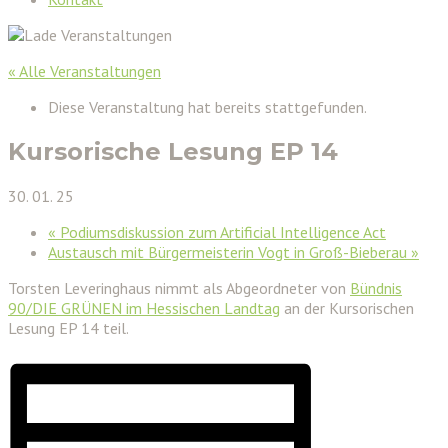
« Alle Veranstaltungen
Diese Veranstaltung hat bereits stattgefunden.
Kursorische Lesung EP 14
30. 01. 25
«
Podiumsdiskussion zum Artificial Intelligence Act
Austausch mit Bürgermeisterin Vogt in Groß-Bieberau
»
Torsten Leveringhaus nimmt als Abgeordneter von
Bündnis
90/DIE GRÜNEN im Hessischen Landtag
an der Kursorischen
Lesung EP 14 teil.