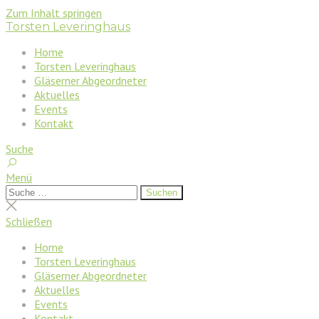
Zum Inhalt springen
Torsten Leveringhaus
Home
Torsten Leveringhaus
Gläserner Abgeordneter
Aktuelles
Events
Kontakt
Suche
Menü
Suchen
Suchen
nach:
Suche
schließen
Schließen
Home
Torsten Leveringhaus
Gläserner Abgeordneter
Aktuelles
Events
Kontakt