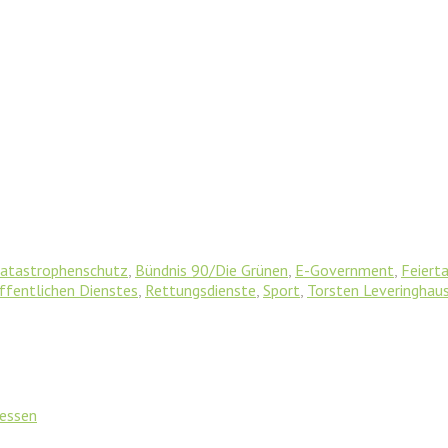
Katastrophenschutz
,
Bündnis 90/Die Grünen
,
E-Government
,
Feiert
ffentlichen Dienstes
,
Rettungsdienste
,
Sport
,
Torsten Leveringhau
Hessen