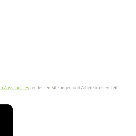
en Ausschusses
an dessen Sitzungen und Arbeitskreisen teil.