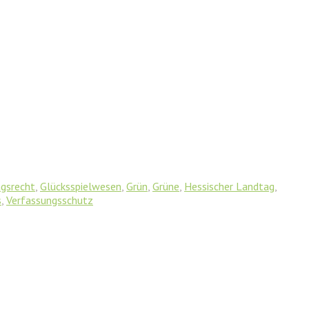
agsrecht
,
Glücksspielwesen
,
Grün
,
Grüne
,
Hessischer Landtag
,
s
,
Verfassungsschutz