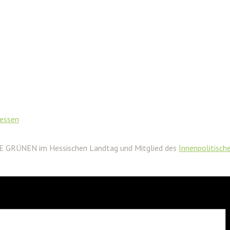
Hessen
IE GRÜNEN im Hessischen Landtag und Mitglied des
Innenpolitisch