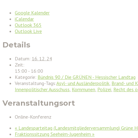
Google Kalender
iCalendar
Outlook 365
Outlook Live
Details
Datum:
16. 12. 24
Zeit:
15:00 - 16:00
Kategorie:
Bündnis 90 / Die GRÜNEN - Hessischer Landtag
Veranstaltung-Tags:
Asyl- und Ausländerpolitik
,
Brand- und 
Innenpolitischer Ausschuss
,
Kommunen
,
Polizei
,
Recht des ö
Veranstaltungsort
Online-Konferenz
«
Landesparteitag (Landesmitgliederversammlung) Grüne 
Fraktionssitzung Seeheim-Jugenheim
»