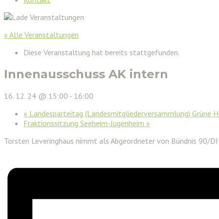
« Alle Veranstaltungen
Diese Veranstaltung hat bereits stattgefunden.
Innenausschuss AK intern
16. 12. 24 @ 15:00
-
16:00
«
Landesparteitag (Landesmitgliederversammlung) Grüne 
Fraktionssitzung Seeheim-Jugenheim
»
Torsten Leveringhaus nimmt als Abgeordneter von Bündnis 90/D