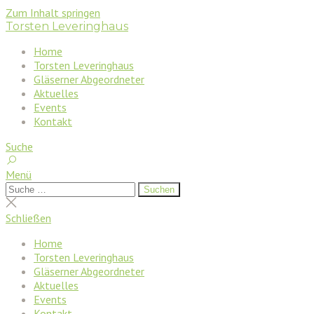
Zum Inhalt springen
Torsten Leveringhaus
Home
Torsten Leveringhaus
Gläserner Abgeordneter
Aktuelles
Events
Kontakt
Suche
Menü
Suchen
Suchen
nach:
Suche
schließen
Schließen
Home
Torsten Leveringhaus
Gläserner Abgeordneter
Aktuelles
Events
Kontakt