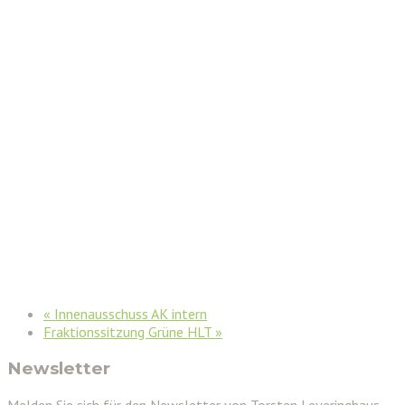
«
Innenausschuss AK intern
Fraktionssitzung Grüne HLT
»
Newsletter
Melden Sie sich für den Newsletter von Torsten Leveringhaus