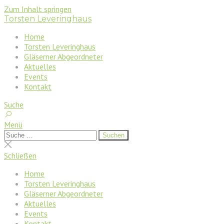
Zum Inhalt springen
Torsten Leveringhaus
Home
Torsten Leveringhaus
Gläserner Abgeordneter
Aktuelles
Events
Kontakt
Suche
Menü
Suchen
Suchen
nach:
Suche
schließen
Schließen
Home
Torsten Leveringhaus
Gläserner Abgeordneter
Aktuelles
Events
Kontakt