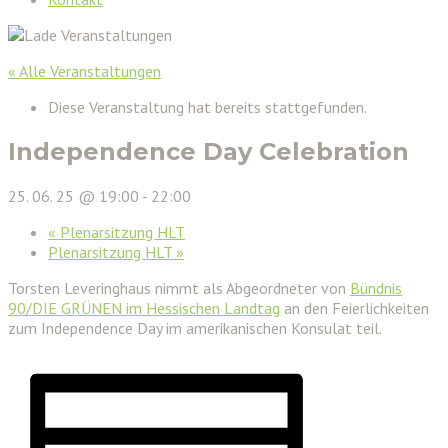
« Alle Veranstaltungen
Diese Veranstaltung hat bereits stattgefunden.
Independence Day Celebration
25. 06. 25 @ 19:00
-
22:00
«
Plenarsitzung HLT
Plenarsitzung HLT
»
Torsten Leveringhaus nimmt als Abgeordneter von
Bündnis
90/DIE GRÜNEN im Hessischen Landtag
an den Feierlichkeiten
zum Independence Day im amerikanischen Konsulat teil.