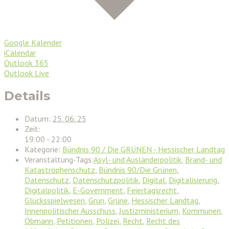
Google Kalender
iCalendar
Outlook 365
Outlook Live
Details
Datum:
25. 06. 25
Zeit:
19:00 - 22:00
Kategorie:
Bündnis 90 / Die GRÜNEN - Hessischer Landtag
Veranstaltung-Tags:
Asyl- und Ausländerpolitik
,
Brand- und
Katastrophenschutz
,
Bündnis 90/Die Grünen
,
Datenschutz
,
Datenschutzpolitik
,
Digital
,
Digitalisierung
,
Digitalpolitik
,
E-Government
,
Feiertagsrecht
,
Glücksspielwesen
,
Grün
,
Grüne
,
Hessischer Landtag
,
Innenpolitischer Ausschuss
,
Justizministerium
,
Kommunen
,
Obmann
,
Petitionen
,
Polizei
,
Recht
,
Recht des