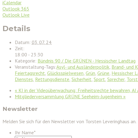
iCalendar
Outlook 365
Outlook Live
Details
Datum:
03. 07. 24
Zeit:
18:00 - 23:30
Kategorie:
Bündnis 90 / Die GRÜNEN - Hessischer Landtag
Veranstaltung-Tags:
Asyl- und Ausländerpolitik
,
Brand- und 
Feiertagsrecht
,
Glücksspielwesen
,
Grün
,
Grüne
,
Hessischer 
Dienstes
,
Rettungsdienste
,
Sicherheit
,
Sport
,
Sprecher
,
Torst
«
KI in der Videoüberwachung: Freiheitsrechte bewahren, AI
Mitgliederversammlung GRÜNE Seeheim-Jugenheim
»
Newsletter
Melden Sie sich für den Newsletter von Torsten Leveringhaus an.
Ihr Name
*