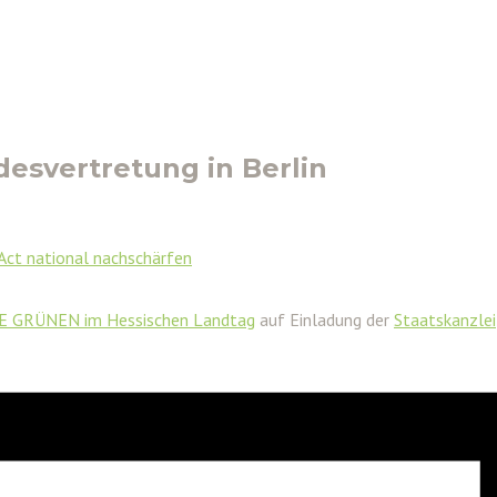
desvertretung in Berlin
 Act national nachschärfen
IE GRÜNEN im Hessischen Landtag
auf Einladung der
Staatskanzlei