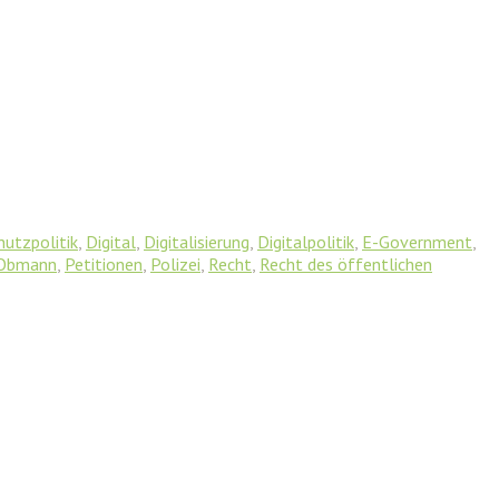
utzpolitik
,
Digital
,
Digitalisierung
,
Digitalpolitik
,
E-Government
,
Obmann
,
Petitionen
,
Polizei
,
Recht
,
Recht des öffentlichen