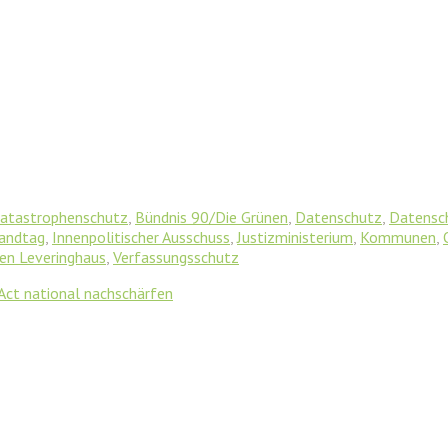
Katastrophenschutz
,
Bündnis 90/Die Grünen
,
Datenschutz
,
Datensch
Landtag
,
Innenpolitischer Ausschuss
,
Justizministerium
,
Kommunen
,
en Leveringhaus
,
Verfassungsschutz
 Act national nachschärfen