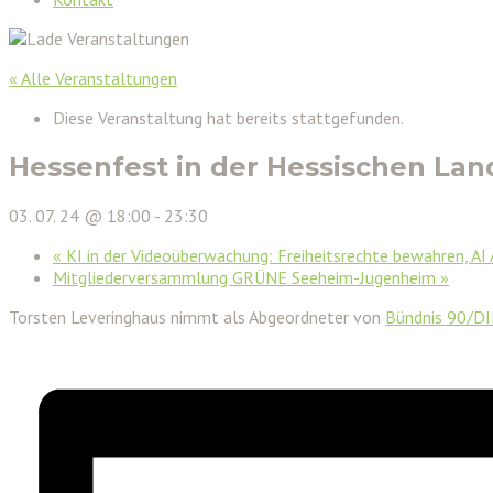
« Alle Veranstaltungen
Diese Veranstaltung hat bereits stattgefunden.
Hessenfest in der Hessischen Lan
03. 07. 24 @ 18:00
-
23:30
«
KI in der Videoüberwachung: Freiheitsrechte bewahren, AI
Mitgliederversammlung GRÜNE Seeheim-Jugenheim
»
Torsten Leveringhaus nimmt als Abgeordneter von
Bündnis 90/D