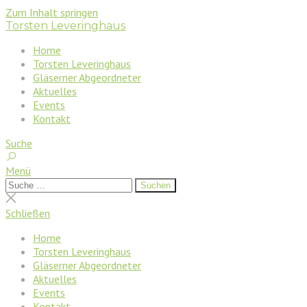
Zum Inhalt springen
Torsten Leveringhaus
Home
Torsten Leveringhaus
Gläserner Abgeordneter
Aktuelles
Events
Kontakt
Suche
Menü
Suchen
Suchen
nach:
Suche
schließen
Schließen
Home
Torsten Leveringhaus
Gläserner Abgeordneter
Aktuelles
Events
Kontakt