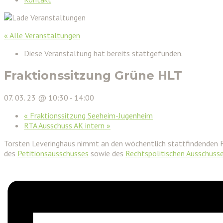
« Alle Veranstaltungen
Diese Veranstaltung hat bereits stattgefunden.
Fraktionssitzung Grüne HLT
07. 03. 23 @ 10:30
-
14:00
«
Fraktionssitzung Seeheim-Jugenheim
RTA Ausschuss AK intern
»
Torsten Leveringhaus nimmt an den wöchentlich stattfindenden 
des
Petitionsausschusses
sowie des
Rechtspolitischen Ausschuss