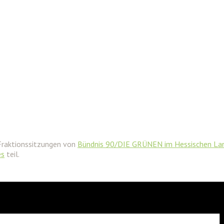
Fraktionssitzungen von
Bündnis 90/DIE GRÜNEN im Hessischen La
es
teil.