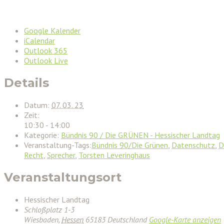
Google Kalender
iCalendar
Outlook 365
Outlook Live
Details
Datum:
07. 03. 23
Zeit:
10:30 - 14:00
Kategorie:
Bündnis 90 / Die GRÜNEN - Hessischer Landtag
Veranstaltung-Tags:
Bündnis 90/Die Grünen
,
Datenschutz
,
D
Recht
,
Sprecher
,
Torsten Leveringhaus
Veranstaltungsort
Hessischer Landtag
Schloßplatz 1-3
Wiesbaden
,
Hessen
65183
Deutschland
Google-Karte anzeigen