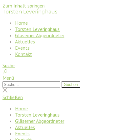
Zum Inhalt springen
Torsten Leveringhaus
Home
Torsten Leveringhaus
Gläserner Abgeordneter
Aktuelles
Events
Kontakt
Suche
Menü
Suchen
Suchen
nach:
Suche
schließen
Schließen
Home
Torsten Leveringhaus
Gläserner Abgeordneter
Aktuelles
Events
Kontakt