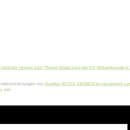
herzentrale Hessen zum Thema Umsetzung der EU-Verbandsklage in 
Fraktionssitzungen von
Bündnis 90/DIE GRÜNEN im Hessischen La
es
teil.