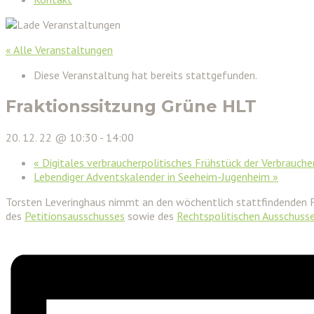
« Alle Veranstaltungen
Diese Veranstaltung hat bereits stattgefunden.
Fraktionssitzung Grüne HLT
20. 12. 22 @ 10:30
-
14:00
«
Digitales verbraucherpolitisches Frühstück der Verbrauc
Lebendiger Adventskalender in Seeheim-Jugenheim
»
Torsten Leveringhaus nimmt an den wöchentlich stattfindenden 
des
Petitionsausschusses
sowie des
Rechtspolitischen Ausschuss