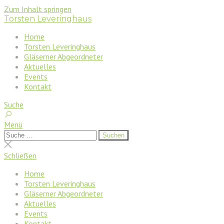
Zum Inhalt springen
Torsten Leveringhaus
Home
Torsten Leveringhaus
Gläserner Abgeordneter
Aktuelles
Events
Kontakt
Suche
Menü
Suchen
Suchen
nach:
Suche
schließen
Schließen
Home
Torsten Leveringhaus
Gläserner Abgeordneter
Aktuelles
Events
Kontakt