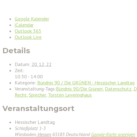
Google Kalender
iCalendar
Outlook 365
Outlook Live
Details
Datum:
20. 12. 22
Zeit:
10:30 - 14:00
Kategorie:
Bündnis 90 / Die GRÜNEN - Hessischer Landtag
Veranstaltung-Tags:
Bündnis 90/Die Grünen
,
Datenschutz
,
D
Recht
,
Sprecher
,
Torsten Leveringhaus
Veranstaltungsort
Hessischer Landtag
Schloßplatz 1-3
Wiesbaden
,
Hessen
65183
Deutschland
Google-Karte anzeigen