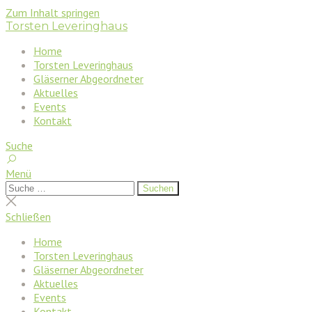
Zum Inhalt springen
Torsten Leveringhaus
Home
Torsten Leveringhaus
Gläserner Abgeordneter
Aktuelles
Events
Kontakt
Suche
Menü
Suchen
Suchen
nach:
Suche
schließen
Schließen
Home
Torsten Leveringhaus
Gläserner Abgeordneter
Aktuelles
Events
Kontakt