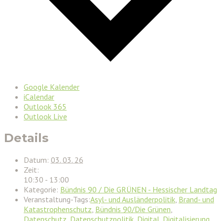
Google Kalender
iCalendar
Outlook 365
Outlook Live
Details
Datum:
03. 03. 26
Zeit:
10:30 - 13:00
Kategorie:
Bündnis 90 / Die GRÜNEN - Hessischer Landtag
Veranstaltung-Tags:
Asyl- und Ausländerpolitik
,
Brand- und
Katastrophenschutz
,
Bündnis 90/Die Grünen
,
Datenschutz
,
Datenschutzpolitik
,
Digital
,
Digitalisierung
,