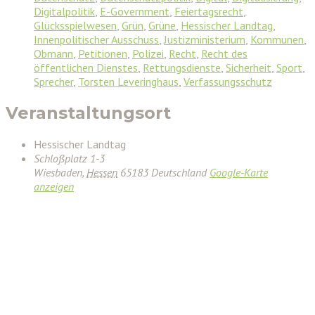
Digitalpolitik
,
E-Government
,
Feiertagsrecht
,
Glücksspielwesen
,
Grün
,
Grüne
,
Hessischer Landtag
,
Innenpolitischer Ausschuss
,
Justizministerium
,
Kommunen
,
Obmann
,
Petitionen
,
Polizei
,
Recht
,
Recht des
öffentlichen Dienstes
,
Rettungsdienste
,
Sicherheit
,
Sport
,
Sprecher
,
Torsten Leveringhaus
,
Verfassungsschutz
Veranstaltungsort
Hessischer Landtag
Schloßplatz 1-3
Wiesbaden
,
Hessen
65183
Deutschland
Google-Karte
anzeigen