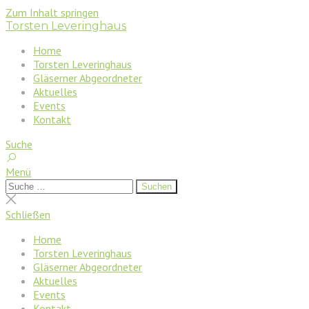
Zum Inhalt springen
Torsten Leveringhaus
Home
Torsten Leveringhaus
Gläserner Abgeordneter
Aktuelles
Events
Kontakt
Suche
Menü
Suchen
Suchen
nach:
Suche
schließen
Schließen
Home
Torsten Leveringhaus
Gläserner Abgeordneter
Aktuelles
Events
Kontakt