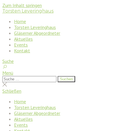
Zum Inhalt springen
Torsten Leveringhaus
Home
Torsten Leveringhaus
Gläserner Abgeordneter
Aktuelles
Events
Kontakt
Suche
Menü
Suchen
Suchen
nach:
Suche
schließen
Schließen
Home
Torsten Leveringhaus
Gläserner Abgeordneter
Aktuelles
Events
Kontakt