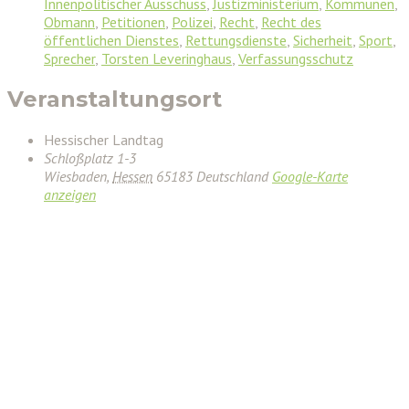
Innenpolitischer Ausschuss
,
Justizministerium
,
Kommunen
,
Obmann
,
Petitionen
,
Polizei
,
Recht
,
Recht des
öffentlichen Dienstes
,
Rettungsdienste
,
Sicherheit
,
Sport
,
Sprecher
,
Torsten Leveringhaus
,
Verfassungsschutz
Veranstaltungsort
Hessischer Landtag
Schloßplatz 1-3
Wiesbaden
,
Hessen
65183
Deutschland
Google-Karte
anzeigen